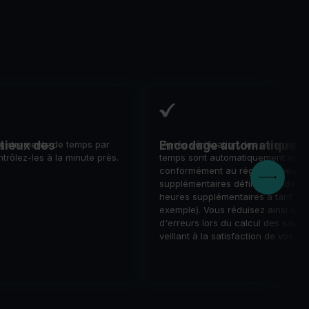
Boulangeries &
tieux des
gistrements de temps par
Encodage automatique
Après vérification, les enregistre
boucheries
trôlez-les à la minute près.
temps sont automatiquement enc
Un commerce qui tourne
conformément au régime d'heure
bien grâce à la gestion en
supplémentaires défini (grande flex
ligne du personnel
heures supplémentaires à tarif réd
exemple). Vous réduisez ainsi le r
d'erreurs lors du calcul des salair
veillant à la satisfaction de vos co