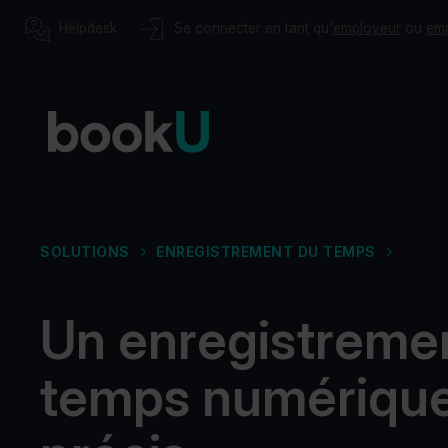
Helpdesk
Se connecter en tant qu'
employeur
ou
em
SOLUTIONS
ENREGISTREMENT DU TEMPS
Pointeuse numérique
Planification
Un enregistreme
Gestion des congés
Administration
temps numérique
Traitement des prestations
Enregistrement du temps