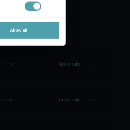
Allow all
U Timer.
Lire la suite
l bookU.
Lire la suite
PME
Une gestion efficace du
personnel pour les PME :
tout régler au même endroit