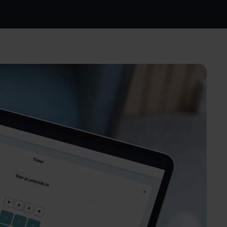
Industrie
Efficacité sur le lieu de
travail : planification, vue
d'ensemble et
communication claire