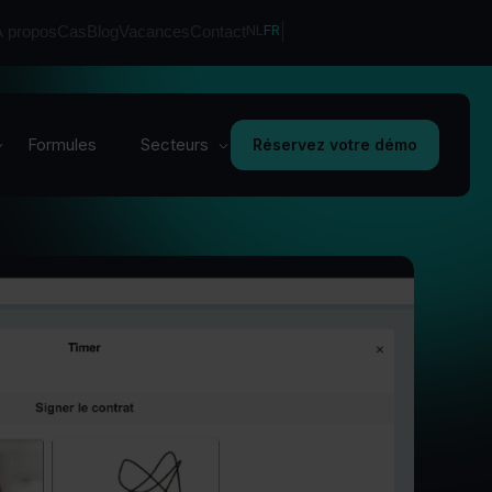
NL
FR
À propos
Cas
Blog
Vacances
Contact
Cafés et restaurants
Une gestion flexible du
Formules
Secteurs
Réservez votre démo
personnel, adaptée à votre
café, bar ou restaurant
Cafés et restaurants
Une gestion flexible du
personnel, adaptée à votre
café, bar ou restaurant
Vente au détail
Une planification intelligente
pour les périodes
d'affluence dans votre
supermarché
Boulangeries &