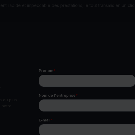
ent rapide et impeccable des prestations, le tout transmis en un clic 
e
 au plus
 notre