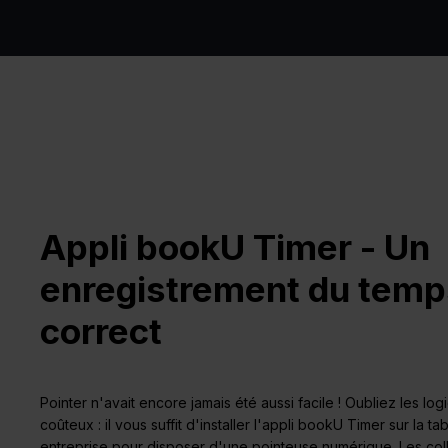
Appli bookU Timer - Un
enregistrement du temp
correct
Pointer n'avait encore jamais été aussi facile ! Oubliez les log
coûteux : il vous suffit d'installer l'appli bookU Timer sur la 
entreprise pour disposer d'une pointeuse numérique. Les col