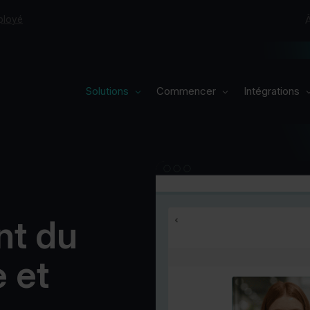
ployé
Solutions
Commencer
Intégrations
Solutions
Commencer
Intégrations
Formules
Secteurs
Réservez votre démo
À propos
Cas
Blog
nt du
Vacances
Contact
 et