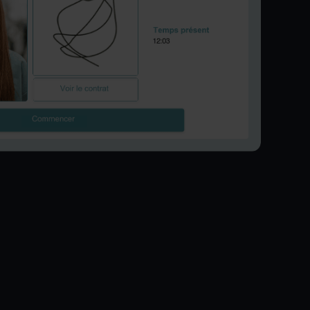
boucheries
Un commerce qui tourne
bien grâce à la gestion en
ligne du personnel
Industrie
Efficacité sur le lieu de
Vente au détail
travail : planification, vue
Une planification intelligente
d'ensemble et
pour les périodes
communication claire
d'affluence dans votre
supermarché
Hôtellerie et
événementiel
Une gestion efficace du
personnel pour l'hôtellerie
et l'événementiel
PME
Une gestion efficace du
personnel pour les PME :
tout régler au même endroit