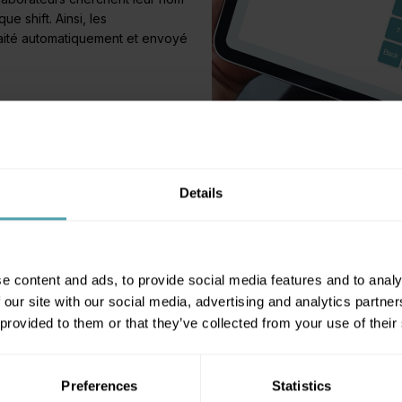
e shift. Ainsi, les
traité automatiquement et envoyé
Details
onnecter ?
e content and ads, to provide social media features and to analy
 our site with our social media, advertising and analytics partn
 provided to them or that they’ve collected from your use of their
ter en tant qu'
employeur
ou
employé
Preferences
Statistics