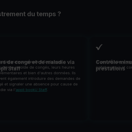
strement du temps ?
rs de congé et de maladie via
collaborateurs peuvent facilement
Contrôle minu
Consultez les enre
ulter leur solde de congés, leurs heures
collaborateur et con
ppli Staff
prestations
lémentaires et bien d'autres données. Ils
ent également introduire des demandes de
é et signaler une absence pour cause de
die via l'
appli bookU Staff
.