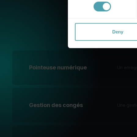
Deny
Pointeuse numérique
Un enregi
Gestion des congés
Une gesti