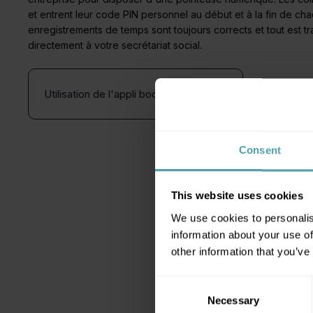
et entrent leur code PIN personnel au début et à la fin de chaqu
enregistrements de temps sont toujours corrects et tout est 
directement à votre secrétariat social.
Utilisation de l'appli bookU Timer
Consent
This website uses cookies
Se c
We use cookies to personalis
information about your use of
other information that you’ve
Se connec
Consent
Necessary
Selection