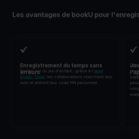
Les avantages de bookU pour l'enregi
Enregistrement du temps sans
Jou
Les 
Pointer est un jeu d'enfant : grâce à l'
appli
cons
erreurs
l'a
bookU Timer
,
les collaborateurs cherchent leur
supp
nom et entrent leur code PIN personnel.
peuv
cong
mala