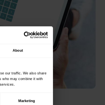
About
Hôtellerie et
se our traffic. We also share
événementiel
ers who may combine it with
Une gestion efficace du
 services.
personnel pour l'hôtellerie
et l'événementiel
Marketing