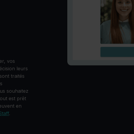
er, vos
écision leurs
ont traités
s
ous souhaitez
out est prêt
peuvent en
taff
.