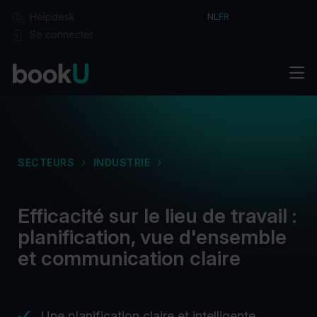
Helpdesk
NL
FR
Se connecter
Solutions
Commencer
Intégrations
Formules
Secteurs
Réservez votre démo
SECTEURS
INDUSTRIE
À propos
Cas
Blog
Efficacité sur le lieu de travail :
Vacances
planification, vue d'ensemble
Contact
et communication claire
Une planification claire et intelligente