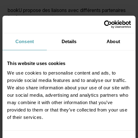
bookU propose des liaisons avec différents partenaires
(RH). Ces liaisons créent des flux automatiques, rendant
tout travail manuel superflu. Vous gagnez ainsi du temps
tout en réduisant au maximum le risque d'erreurs.
Consent
Details
About
Traitement automatisé des prestations
Exportez les heures et les prestations directement vers
votre secrétariat social ou agence d'intérim, quel que soit
This website uses cookies
le statut ou le régime de travail de vos collaborateurs : fini
We use cookies to personalise content and ads, to
les saisies manuelles !
provide social media features and to analyse our traffic.
We also share information about your use of our site with
Gestion de votre réserve flexible à un seul endroit
our social media, advertising and analytics partners who
Publiez les postes vacants en quelques clics auprès de
may combine it with other information that you’ve
partenaires d'intérim tels que NOWJOBS, Randstad ou
provided to them or that they’ve collected from your use
Accent Jobs. Dès qu'un travailleur supplémentaire est
of their services.
trouvé, il est automatiquement ajouté à votre Portail
bookU personnel : vous pouvez ainsi le planifier sur-le-
champ. Dites adieu aux échanges d'e-mails et aux coups
Se connecter ?