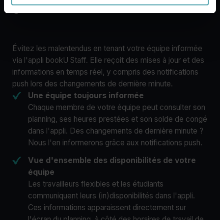
gratuite bookU Staff
Évitez les malentendus en tenant votre équipe informée
via l'appli bookU Staff. Elle reçoit des mises à jour et des
informations en temps réel, y compris des notifications
push lors des changements de dernière minute.
Une équipe toujours informée
Chaque membre de votre équipe peut consulter son
planning, ses heures prestées et son solde de congé
dans l'appli. Des changements de dernière minute ?
Nous l'en informerons grâce aux notifications push.
Vue d'ensemble des disponibilités de votre
équipe
Les travailleurs flexibles et les étudiants
communiquent leurs (in)disponibilités dans l'appli.
Ces informations apparaissent directement sur
l'écran du planning, à côté des horaires de travail de