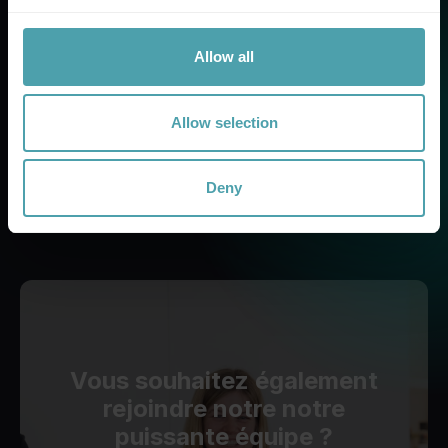
Allow all
Engagement
Allow selection
Appropriation
Deny
Vous souhaitez également
rejoindre notre
notre
puissante équipe ?