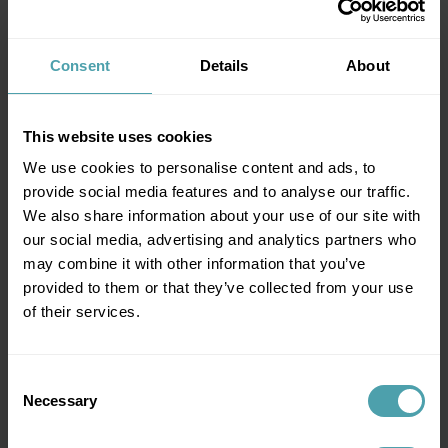
passé. Mais depuis la pandémie, cela a complètement
changé. Même les personnes hautement qualifiées
choisissent souvent d'avoir un emploi supplémentaire. Par
Consent
Details
About
exemple, des comptables qui décident consciemment de
travailler un jour le week-end dans une épicerie de quartier.
80 % de nos flexi-jobistes choisissent quelque chose de
This website uses cookies
complètement différent de leur emploi principal. »
We use cookies to personalise content and ads, to
provide social media features and to analyse our traffic.
Luc : « Pour les syndicats, les flexi-jobs sont comme une
We also share information about your use of our site with
malédiction, mais pour le secteur, ils sont une bénédiction.
our social media, advertising and analytics partners who
Ils facilitent grandement la résolution du puzzle. » Simon :
may combine it with other information that you’ve
« La rapidité est également importante. Prenons la récente
provided to them or that they’ve collected from your use
manifestation des agriculteurs, par exemple. Les rayons
of their services.
étaient vides et devaient être rapidement réapprovisionnés.
Comment planifiez-vous ces heures supplémentaires ? Et
Se connecter ?
comment le faire de la manière la plus efficace possible
Consent
avec une équipe de travailleurs temporaires et
Necessary
Selection
Se connecter en tant qu'
employeur
ou
employé
permanents ? bookU peut aider les commerçants à cet
égard. »