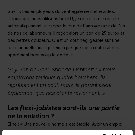
Guy : « Les employeurs doivent également être aidés.
Depuis que nous utilisons bookU, je reçois par exemple
automatiquement un rappel le jour de l'anniversaire de l'un
de nos collaborateurs. Il reçoit alors un bon de 25 euros et
des petites douceurs. C'est un coût négligeable sur une
base annuelle, mais je remarque que nos collaborateurs
apprécient beaucoup le geste. »
Guy Van de Poel, Spar de Lichtaert :
« Nous
employons toujours quatre bouchers.
Ils
représentent un coût, mais ils garantissent
également que nos clients reviennent. »
Les flexi-jobistes sont-ils une partie
de la solution ?
Eline : « Une nouvelle norme s'est établie. Avoir un emploi
d'appoint avait souvent une connotation négative par le