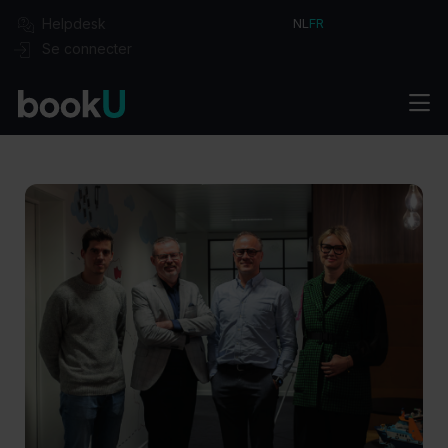
Helpdesk
NL
FR
Se connecter
Solutions
Commencer
Intégrations
Formules
Secteurs
Réservez votre démo
À propos
Cas
Blog
Vacances
Contact