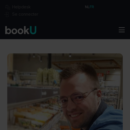
Helpdesk
NL
FR
Se connecter
Solutions
Commencer
Intégrations
Formules
Secteurs
Réservez votre démo
À propos
Cas
Blog
Vacances
Contact