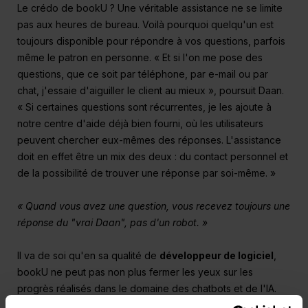
Le crédo de bookU ? Une véritable assistance ne se limite
pas aux heures de bureau. Voilà pourquoi quelqu'un est
toujours disponible pour répondre à vos questions, parfois
même le patron en personne. « Et si l'on me pose des
questions, que ce soit par téléphone, par e-mail ou par
chat, j'essaie d'aiguiller le client au mieux », poursuit Daan.
« Si certaines questions sont récurrentes, je les ajoute à
notre centre d'aide déjà bien fourni, où les utilisateurs
peuvent chercher eux-mêmes des réponses. L'assistance
doit en effet être un mix des deux : du contact personnel et
de la possibilité de trouver une réponse par soi-même. »
« Quand vous avez une question, vous recevez toujours une
réponse du "vrai Daan", pas d'un robot. »
Il va de soi qu'en sa qualité de
développeur de logiciel
,
bookU ne peut pas non plus fermer les yeux sur les
progrès réalisés dans le domaine des chatbots et de l'IA.
« Mais simplement en guise d'outils complémentaires et non