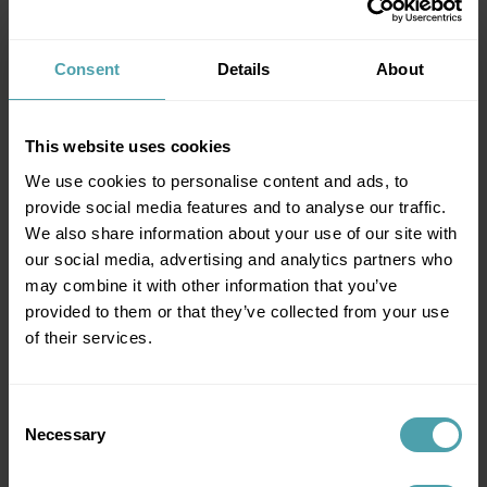
pour remplacer l'assistance humaine », affirme Daan,
catégorique. « Quand vous avez une question, vous
Consent
Details
About
recevez toujours une réponse du "vrai Daan", pas d'un
robot. »
Pour pouvoir apporter une réponse, en particulier quand il
This website uses cookies
s'agit de questions plus complexes ou inédites, il faut
parfois faire quelques recherches. « Mais quand j'arrive à
We use cookies to personalise content and ads, to
trouver une solution et à aider le client, j'en tire une
provide social media features and to analyse our traffic.
immense satisfaction. »
We also share information about your use of our site with
our social media, advertising and analytics partners who
En connaître un rayon
may combine it with other information that you’ve
Outre sa personnalité affable, Daan a aussi comme atout
provided to them or that they’ve collected from your use
majeur son parcours professionnel pour venir en aide aux
of their services.
utilisateurs finaux de bookU. En plus d'être salarié chez
bookU, il travaille aussi en tant que
flexi-jobiste
dans un
Se connecter ?
Consent
supermarché de Waregem : il comprend donc mieux que
Necessary
Selection
personne les défis rencontrés sur le terrain.
Se connecter en tant qu'
employeur
ou
employé
Daan : « Bien que la planification sur un tableau de bord