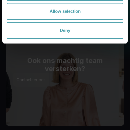
Allow selection
Deny
Ook ons
machtig team
versterken?
Contacteer ons