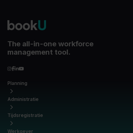
The all-in-one workforce
management tool.
Planning
Administratie
Werkroosters
Beschikbaarheden
Loonkostmanagement
Tijdsregistratie
Contracten
Dimona-aangiftes
Medewerkersbeheer
Werkgever
Digitale prikklok