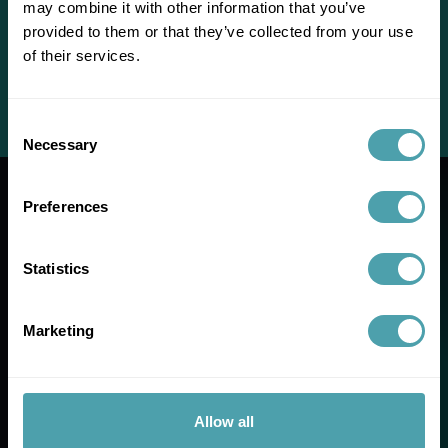
may combine it with other information that you’ve
provided to them or that they’ve collected from your use
of their services.
Inloggen?
Consent
Necessary
Selection
Log in als werkgever
of
log in als medewerker
.
Preferences
Transparantie
Statistics
Betrokkenheid
Marketing
Ownership
Allow all