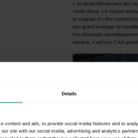
« Je faisais littéralement des 
confie Alexis. « À chaque embau
je craignais d'y être contraint p
plus grand avantage de travaille
font désormais automatiquement. 
semaine, c'est tout. C'est génial 
Details
onnecter ?
e content and ads, to provide social media features and to analy
 our site with our social media, advertising and analytics partn