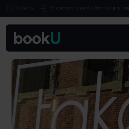
Helpdesk
Se connecter en tant qu'
employeur
ou
em