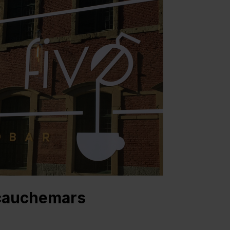
Boulangeries &
boucheries
Un commerce qui tourne
bien grâce à la gestion en
ligne du personnel
 cauchemars