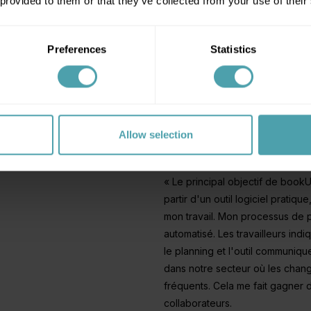
 provided to them or that they’ve collected from your use of their
ter en tant qu'
employeur
ou
employé
Preferences
Statistics
Planification 
Allow selection
outil unique
« Le principal objectif de bookU,
partir d'un outil logiciel prati
mon travail. Mon processus de p
automatisé. Les travailleurs indiq
le planning et l'outil communiqu
dans notre secteur où les chan
fréquents. Cela me fait gagner 
collaborateurs.