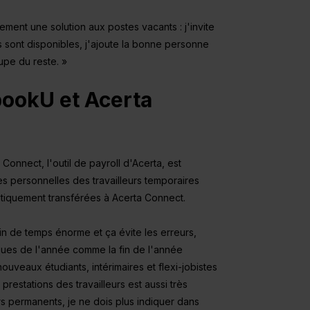
PME
Une gestion efficace du
ment une solution aux postes vacants : j'invite
personnel pour les PME :
'ils sont disponibles, j'ajoute la bonne personne
tout régler au même endroit
upe du reste. »
bookU et Acerta
Connect, l'outil de payroll d'Acerta, est
es personnelles des travailleurs temporaires
tiquement transférées à Acerta Connect.
in de temps énorme et ça évite les erreurs,
ques de l'année comme la fin de l'année
uveaux étudiants, intérimaires et flexi-jobistes
 prestations des travailleurs est aussi très
rs permanents, je ne dois plus indiquer dans