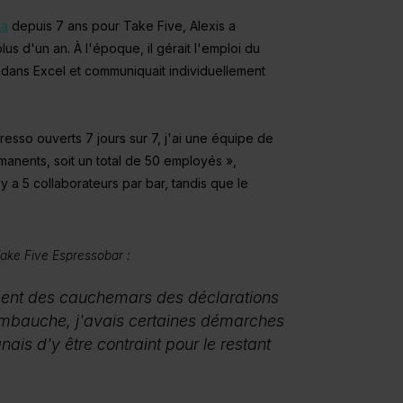
ta
depuis 7 ans pour Take Five, Alexis a
us d'un an. À l'époque, il gérait l'emploi du
 dans Excel et communiquait individuellement
esso ouverts 7 jours sur 7, j'ai une équipe de
rmanents, soit un total de 50 employés »,
 y a 5 collaborateurs par bar, tandis que le
ake Five Espressobar :
Industrie
lement des cauchemars des déclarations
Efficacité sur le lieu de
travail : planification, vue
bauche, j'avais certaines démarches
d'ensemble et
gnais d'y être contraint pour le restant
communication claire