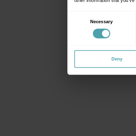
other information that you’ve
Se connec
Consent
Necessary
Selection
Deny