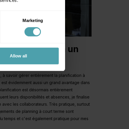
 services.
et l'événementiel
Marketing
complète grâce à un
Allow all
 à savoir gérer entièrement la planification à
que, est évidemment aussi un grand avantage dans
lanification est désormais entièrement
uent leurs disponibilités et absences, je finalise
e avec les collaborateurs. Très pratique, surtout
gements de planning à court terme sont
du temps et c'est également pratique pour mes