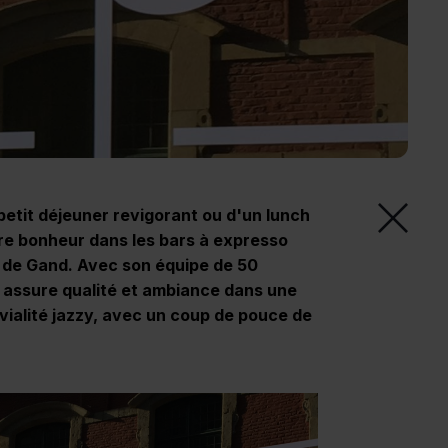
boucheries
Un commerce qui tourne
bien grâce à la gestion en
ligne du personnel
Industrie
Efficacité sur le lieu de
travail : planification, vue
Vente au détail
d'ensemble et
Une planification intelligente
communication claire
pour les périodes
petit déjeuner revigorant ou d'un lunch
d'affluence dans votre
Hôtellerie et
tre bonheur dans les bars à expresso
supermarché
événementiel
 de Gand. Avec son équipe de 50
Une gestion efficace du
 assure qualité et ambiance dans une
personnel pour l'hôtellerie
vialité jazzy, avec un coup de pouce de
et l'événementiel
PME
Une gestion efficace du
personnel pour les PME :
tout régler au même endroit