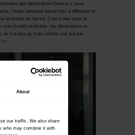
cauchemars des déclarations Dimona », nous
che, j'avais certaines démarches à effectuer et
our le restant de ma vie. C'est à mes yeux le
r avec bookU et Acerta : les déclarations se
Je n'ai plus qu'à les vérifier une fois par
! »
About
Hôtellerie et
se our traffic. We also share
événementiel
Une gestion efficace du
ers who may combine it with
personnel pour l'hôtellerie