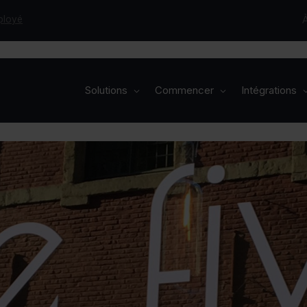
ployé
Solutions
Commencer
Intégrations
Solutions
Commencer
Intégrations
Formules
Secteurs
Réservez votre démo
À propos
Cas
Blog
Vacances
Contact