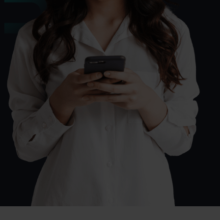
digitaal zodat je je zaak
soepel runt
Industrie
Efficiëntie op de werkvloer:
plannen, overzicht en
heldere communicatie
Retail
Hotels & events
Slimme planning voor
Efficiënt personeelsbeheer
piekmomenten in jouw
voor hotels en events
supermarkt
KMO's
Efficiënt personeelsbeheer
voor KMO's: alles op één
plek geregeld