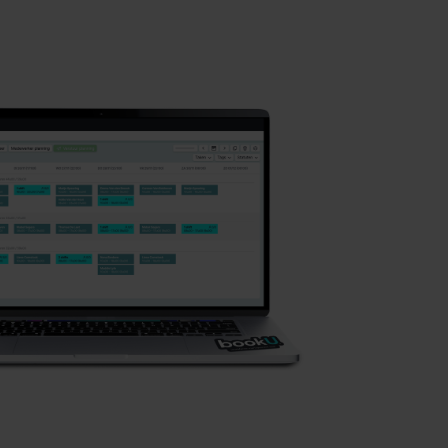
Bakkers & slagers
Beheer je medewerkers
digitaal zodat je je zaak
soepel runt