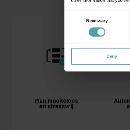
other information that you’ve
Log in al
Consent
Necessary
Selection
Deny
Plan moeiteloos
Autom
en stressvrij
e