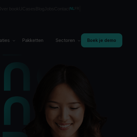
NL
FR
Over bookU
Cases
Blog
Jobs
Contact
Cafés & restaurants
Flexibel personeelsbeheer
aties
Pakketten
Sectoren
Boek je demo
op maat van jouw café, bar
of restaurant
Cafés & restaurants
Flexibel personeelsbeheer
op maat van jouw café, bar
of restaurant
Retail
Slimme planning voor
piekmomenten in jouw
supermarkt
Bakkers & slagers
Beheer je medewerkers