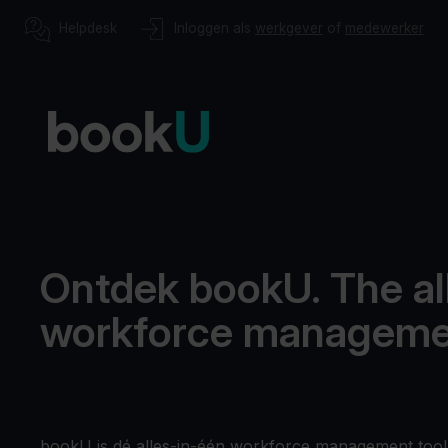
Helpdesk
Inloggen als
werkgever
of
medewerker
Ontdek bookU. The al
workforce managemen
bookU is dé alles-in-één workforce management tool