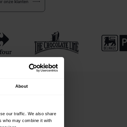
r onze klanten
About
Hotels & events
se our traffic. We also share
Efficiënt personeelsbeheer
voor hotels en events
ers who may combine it with