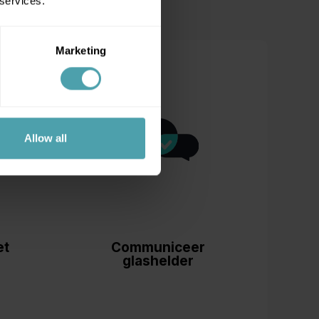
 services.
Marketing
Allow all
et
Communiceer
glashelder