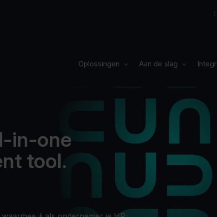
Oplossingen
Aan de slag
Integraties
Oplossingen
Aan de slag
Integr
Pakketten
Sectoren
Boek je demo
Over bookU
Cases
l-in-one
Blog
t tool.
Jobs
Contact
 waarmee jij als ondernemer je HR-