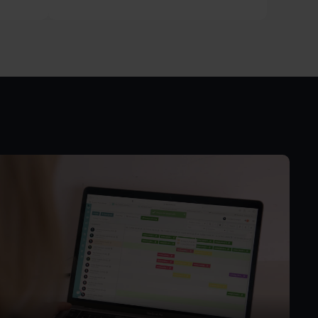
KMO's
Efficiënt personeelsbeheer
voor KMO's: alles op één
plek geregeld