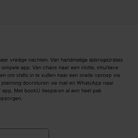
r vredige nachten. Van handmatige tijdsregistraties
n simpele app. Van chaos naar een vlotte, intuïtieve
en om shifts in te vullen naar een snelle oproep via
 planning doorsturen via mail en WhatsApp naar
ff app. Met bookU besparen al een heel pak
Industrie
kopzorgen.
Efficiëntie op de werkvloer:
plannen, overzicht en
heldere communicatie