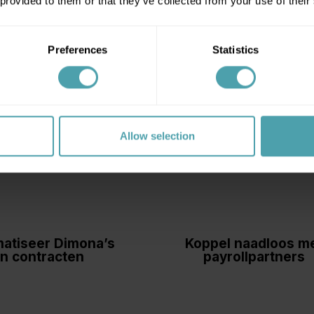
 provided to them or that they’ve collected from your use of their
s werkgever
of
log in als medewerker
.
Preferences
Statistics
Allow selection
atiseer Dimona’s
Koppel naadloos m
n contracten
payrollpartners