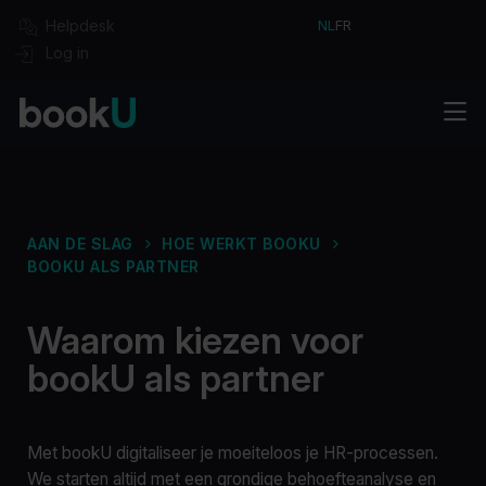
Helpdesk
NL
FR
Log in
Oplossingen
Aan de slag
Integraties
Pakketten
Sectoren
Boek je demo
AAN DE SLAG
HOE WERKT BOOKU
Over bookU
BOOKU ALS PARTNER
Cases
Blog
Waarom kiezen voor
Jobs
bookU als partner
Contact
Met bookU digitaliseer je moeiteloos je HR-processen.
We starten altijd met een grondige behoefteanalyse en