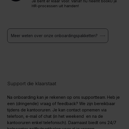
Je bent er klaar voor. Vanaf nu neemt bookU je
HR-processen uit handen!
Meer weten over onze onboardingspakketten?
Support die klaarstaat
Na onboarding kan je rekenen op ons supportteam. Heb je
een (dringende) vraag of feedback? We zijn bereikbaar
tijdens de kantooruren. Je kan contact opnemen via
telefoon, e-mail of chat (in het weekend en na de
kantooruren enkel telefonisch). Daarnaast biedt ons 24/7
helpcenter zelfhulpartikelen voor al je vragen.