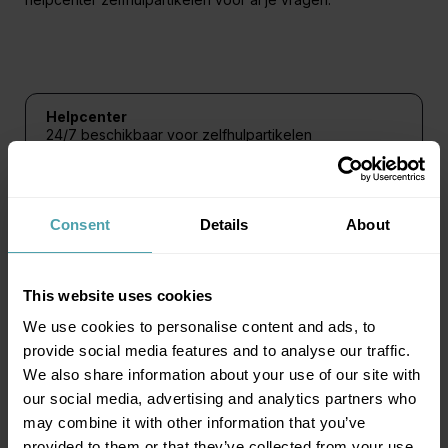
Helpcenter
24/7 beschikbaar voor zelfhulpartikelen
Bezoek ons helpcenter
Consent
Details
About
Telefonische support
van maandag tot vrijdag van 8u30 tot 22 uur, weekend
telefonisch bereikbaar
+32 51 76 00 50
This website uses cookies
We use cookies to personalise content and ads, to
provide social media features and to analyse our traffic.
E-mail en chat
We also share information about your use of our site with
voor snelle vragen op werkdagen
our social media, advertising and analytics partners who
support@booku.be
may combine it with other information that you’ve
provided to them or that they’ve collected from your use