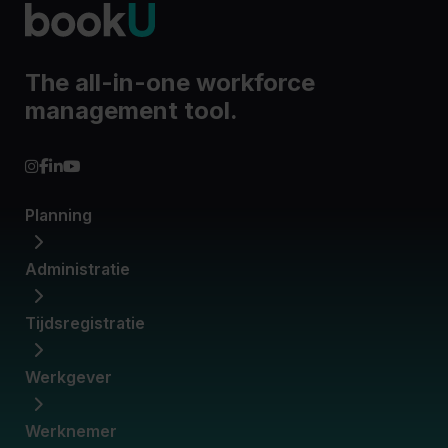
The all-in-one workforce
management tool.
Planning
Administratie
Werkroosters
Beschikbaarheden
Loonkostmanagement
Tijdsregistratie
Contracten
Dimona-aangiftes
Medewerkersbeheer
Werkgever
Digitale prikklok
Verlofbeheer
Prestatieverwerking
Inloggen
Werknemer