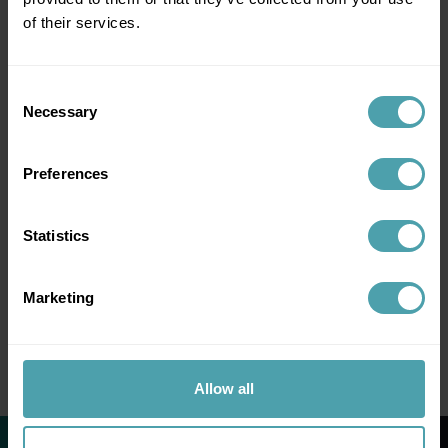
of their services.
Inloggen?
Consent
Necessary
Selection
Log in als werkgever
of
log in als medewerker
.
Preferences
Statistics
Marketing
Allow all