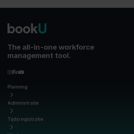
The all-in-one workforce
management tool.
Planning
Administratie
Werkroosters
Beschikbaarheden
Loonkostmanagement
Tijdsregistratie
Contracten
Dimona-aangiftes
Medewerkersbeheer