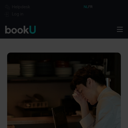
Helpdesk
NL
FR
Log in
Oplossingen
Aan de slag
Integraties
Pakketten
Sectoren
Boek je demo
Over bookU
Cases
Blog
Jobs
Contact