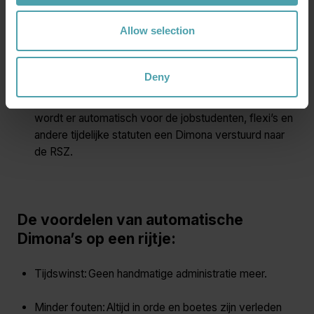
van de planning, dan stuurt bookU automatisch een
update naar de Sociale Zekerheid.
Allow selection
Je maakt geen gebruik van de
planningsmodule:
Geen probleem! De
digitale
Deny
prikklok
weet perfect welk type medewerker inprikt
op basis van zijn of haar statuut. Op dat moment
wordt er automatisch voor de jobstudenten, flexi’s en
andere tijdelijke statuten een Dimona verstuurd naar
de RSZ.
De voordelen van automatische
Dimona’s op een rijtje:
Tijdswinst: Geen handmatige administratie meer.
Minder fouten: Altijd in orde en boetes zijn verleden